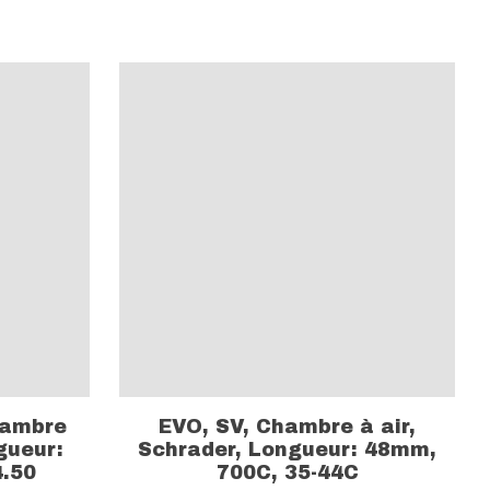
hambre
EVO, SV, Chambre à air,
gueur:
Schrader, Longueur: 48mm,
4.50
700C, 35-44C