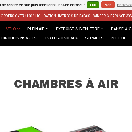
n de rendre ce site plus fonctionnel Est-ce correct?
Oui
Non
En savoir
N ORDERS OVER $100 // LIQUIDATION HIVER 30% DE RABAIS - WINTER CLEARANCE 30
VÉLO
PLEIN AIR
EXERCISE & BIEN-ÊTRE
DANSE & 
CIRCUITS NSA - LS
CARTES-CADEAUX
SERVICES
BLOGUE
CHAMBRES À AIR