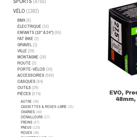
SPORTS
(4755)
VÉLO
(1382)
BMX
(5)
ÉLECTRIQUE
(32)
ENFANTS (10'' À 24'')
(55)
FAT BIKE
(2)
GRAVEL
(1)
VILLE
(26)
MONTAGNE
(28)
ROUTE
(2)
PORTE-VÉLOS
(30)
ACCESSOIRES
(580)
CASQUES
(84)
OUTILS
(26)
EVO, Pre
PIÈCES
(574)
48mm, 2
AUTRE
(36)
CASSETTES & ROUES-LIBRE
(31)
CHAÎNES
(40)
DÉRAILLEURS
(27)
FREINS
(87)
PNEUS
(120)
ROUES
(35)