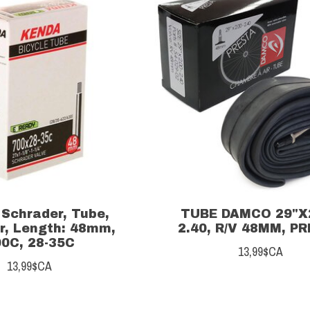
 Schrader, Tube,
TUBE DAMCO 29"X2
r, Length: 48mm,
2.40, R/V 48MM, P
0C, 28-35C
13,99$CA
13,99$CA