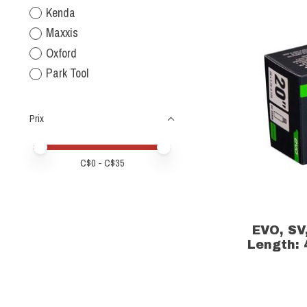
Kenda
Maxxis
Oxford
Park Tool
Prix
Prix minimum
Price maximum value
C$
0
- C$
35
EVO, SV
Length: 