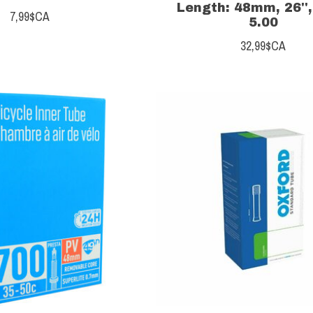
Length: 48mm, 26'',
7,99$CA
5.00
32,99$CA