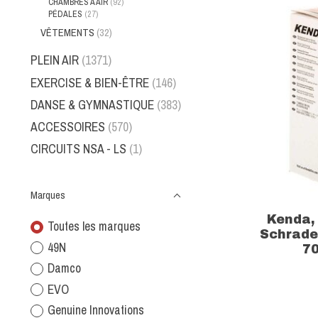
CHAMBRES À AIR
(92)
PÉDALES
(27)
VÊTEMENTS
(32)
PLEIN AIR
(1371)
EXERCISE & BIEN-ÊTRE
(146)
DANSE & GYMNASTIQUE
(383)
ACCESSOIRES
(570)
CIRCUITS NSA - LS
(1)
Marques
Kenda,
Toutes les marques
Schrade
49N
70
Damco
EVO
Genuine Innovations