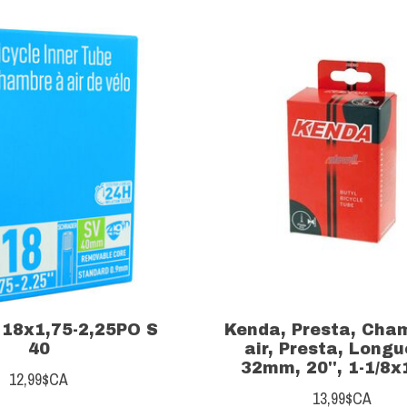
18x1,75-2,25PO S
Kenda, Presta, Cha
40
air, Presta, Longu
32mm, 20'', 1-1/8x
12,99$CA
13,99$CA