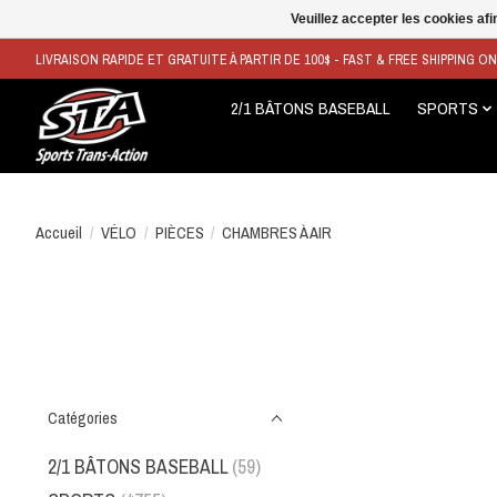
Veuillez accepter les cookies afi
LIVRAISON RAPIDE ET GRATUITE À PARTIR DE 100$ - FAST & FREE SHIPPING O
2/1 BÂTONS BASEBALL
SPORTS
Accueil
/
VÉLO
/
PIÈCES
/
CHAMBRES À AIR
Catégories
2/1 BÂTONS BASEBALL
(59)