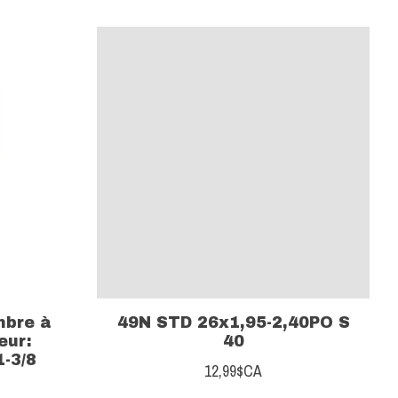
mbre à
49N STD 26x1,95-2,40PO S
eur:
40
1-3/8
12,99$CA