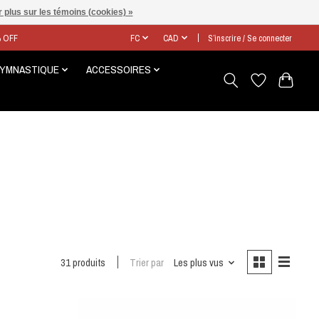
 plus sur les témoins (cookies) »
% OFF
FC
CAD
S’inscrire / Se connecter
GYMNASTIQUE
ACCESSOIRES
31 produits
Trier par
Les plus vus