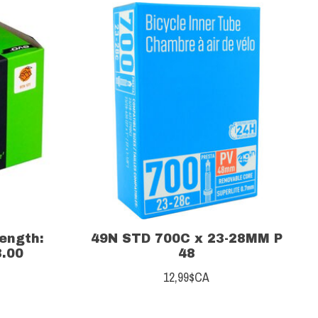
Length:
49N STD 700C x 23-28MM P
3.00
48
12,99$CA