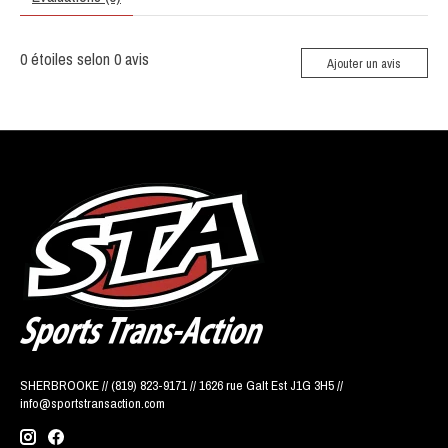
0
étoiles selon
0
avis
Ajouter un avis
SHERBROOKE // (819) 823-9171 // 1626 rue Galt Est J1G 3H5 //
info@sportstransaction.com