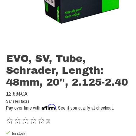
EVO, SV, Tube,
Schrader, Length:
48mm, 20'', 2.125-2.40
12,99$CA
Sans les taxes
Affirm
Pay over time with
. See if you qualify at checkout.
(0)
Ce produit est évalué à
0
sur 5
En stock