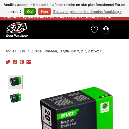
Veuillez accepter les cookies afin de rendre ce site plus fonctionnel Est-ce
correct?
Oui
Non
En savoir plus sur les témoins (cookies) »
LIVRAISON RAPIDE ET GRATUITE À PARTIR DE 100$ - FAST & FREE SHIPPING ON ORDERS
OVER $100 // LIQUIDATION HIVER 30% DE RABAIS - WINTER CLEARANCE 30% OFF
Liste de souhaits
Panier
Accueil
/
EVO, SV, Tube, Schrader, Length: 48mm, 20'', 2.125-2.40
Product image slideshow Items