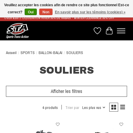
Veuillez accepter les cookies afin de rendre ce site plus fonctionnel Est-ce
correct?
Oui
Non
En savoir plus sur les témoins (cookies) »
LIVRAISON RAPIDE ET GRATUITE À PARTIR DE 100$ - FAST & FREE SHIPPING ON ORDERS
OVER $100 // LIQUIDATION HIVER 30% DE RABAIS - WINTER CLEARANCE 30% OFF
Liste de souhaits
Panier
Accueil
/
SPORTS
/
BALLON-BALAI
/
SOULIERS
SOULIERS
Afficher les filtres
4 produits
Trier par
Les plus vus