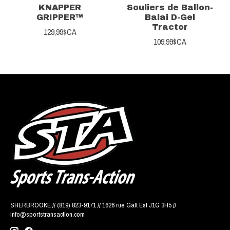
KNAPPER
Souliers de Ballon-
GRIPPER™
Balai D-Gel
Tractor
129,99$CA
109,99$CA
SHERBROOKE // (819) 823-9171 // 1626 rue Galt Est J1G 3H5 //
info@sportstransaction.com