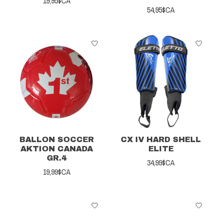
19,95$CA
54,95$CA
BALLON SOCCER
CX IV HARD SHELL
AKTION CANADA
ELITE
GR.4
34,99$CA
19,99$CA