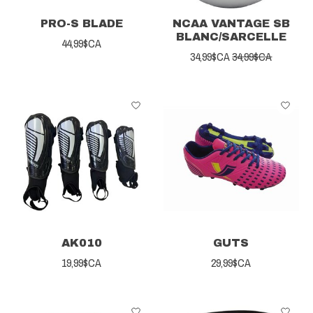
PRO-S BLADE
NCAA VANTAGE SB
BLANC/SARCELLE
44,99$CA
34,99$CA
34,99$CA
AK010
GUTS
19,99$CA
29,99$CA