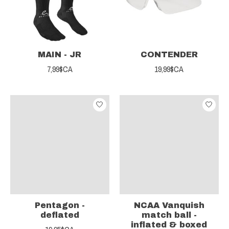
MAIN - JR
CONTENDER
7,99$CA
19,99$CA
Pentagon -
NCAA Vanquish
deflated
match ball -
inflated & boxed