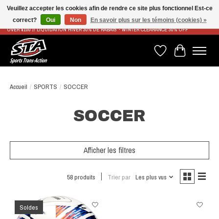
Veuillez accepter les cookies afin de rendre ce site plus fonctionnel Est-ce
correct?
Oui
Non
En savoir plus sur les témoins (cookies) »
LIVRAISON RAPIDE ET GRATUITE À PARTIR DE 100$ - FAST & FREE SHIPPING ON ORDERS
OVER $100 // LIQUIDATION HIVER 30% DE RABAIS - WINTER CLEARANCE 30% OFF
Liste de souhaits
Panier
Accueil
/
SPORTS
/
SOCCER
SOCCER
Afficher les filtres
58 produits
Trier par
Les plus vus
Soldes