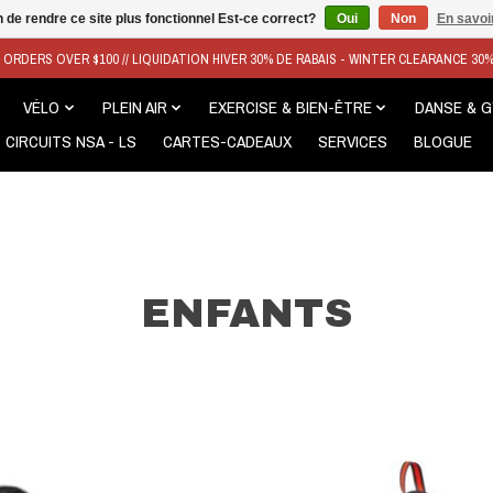
n de rendre ce site plus fonctionnel Est-ce correct?
Oui
Non
En savoir
N ORDERS OVER $100 // LIQUIDATION HIVER 30% DE RABAIS - WINTER CLEARANCE 30
VÉLO
PLEIN AIR
EXERCISE & BIEN-ÊTRE
DANSE & 
CIRCUITS NSA - LS
CARTES-CADEAUX
SERVICES
BLOGUE
ENFANTS