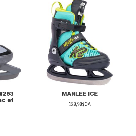
PW253
MARLEE ICE
nc et
129,99$CA