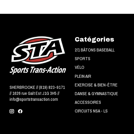
Catégories
2/1 BÂTONS BASEBALL
SPORTS
VÉLO
PLEIN AIR
EXERCISE & BIEN-ÊTRE
SHERBROOKE // (819) 823-9171
// 1626 rue Galt Est J1G 3H5 //
DANSE & GYMNASTIQUE
info@sportstransaction.com
ACCESSOIRES
CIRCUITS NSA - LS