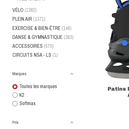
VÉLO
(1382)
PLEIN AIR
(1371)
EXERCISE & BIEN-ÊTRE
(146)
DANSE & GYMNASTIQUE
(383)
ACCESSOIRES
(570)
CIRCUITS NSA - LS
(1)
Marques
Toutes les marques
Patins
K2
Softmax
Prix