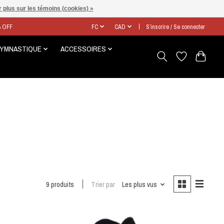
 plus sur les témoins (cookies) »
% OFF
FC
CAD
S’inscrire / Se connecter
GYMNASTIQUE
ACCESSOIRES
9 produits
Trier par
Les plus vus