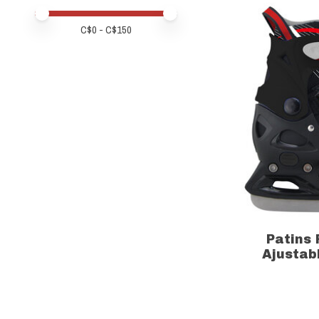
Prix minimum
Price maximum value
C$
0
- C$
150
Patins
Ajustab