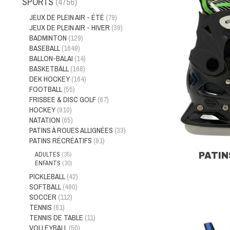
SPORTS
(4756)
JEUX DE PLEIN AIR - ÉTÉ
(79)
JEUX DE PLEIN AIR - HIVER
(39)
BADMINTON
(129)
BASEBALL
(1649)
BALLON-BALAI
(14)
BASKETBALL
(168)
DEK HOCKEY
(164)
FOOTBALL
(55)
FRISBEE & DISC GOLF
(67)
HOCKEY
(910)
NATATION
(65)
PATINS À ROUES ALLIGNÉES
(33)
PATINS RÉCRÉATIFS
(91)
ADULTES
(35)
PATI
ENFANTS
(30)
PICKLEBALL
(42)
SOFTBALL
(490)
SOCCER
(112)
TENNIS
(61)
TENNIS DE TABLE
(11)
VOLLEYBALL
(50)