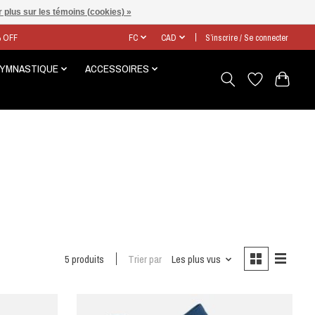
 plus sur les témoins (cookies) »
% OFF
FC
CAD
S’inscrire / Se connecter
GYMNASTIQUE
ACCESSOIRES
5 produits
Trier par
Les plus vus