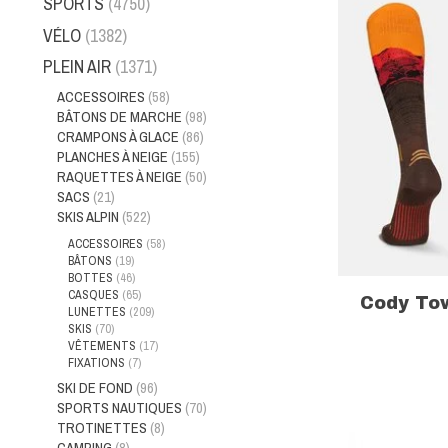
SPORTS
(4750)
VÉLO
(1382)
PLEIN AIR
(1371)
ACCESSOIRES
(58)
BÂTONS DE MARCHE
(98)
CRAMPONS À GLACE
(86)
PLANCHES À NEIGE
(155)
RAQUETTES À NEIGE
(50)
SACS
(21)
SKIS ALPIN
(522)
ACCESSOIRES
(58)
BÂTONS
(19)
BOTTES
(46)
CASQUES
(65)
Cody Tow
LUNETTES
(209)
SKIS
(70)
VÊTEMENTS
(17)
FIXATIONS
(7)
SKI DE FOND
(96)
SPORTS NAUTIQUES
(70)
TROTINETTES
(8)