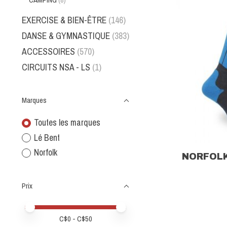
CAMPING
(8)
EXERCISE & BIEN-ÊTRE
(146)
DANSE & GYMNASTIQUE
(383)
ACCESSOIRES
(570)
CIRCUITS NSA - LS
(1)
Marques
Toutes les marques
Lé Bent
Norfolk
NORFOLK
Prix
Prix minimum
Price maximum value
C$
0
- C$
50