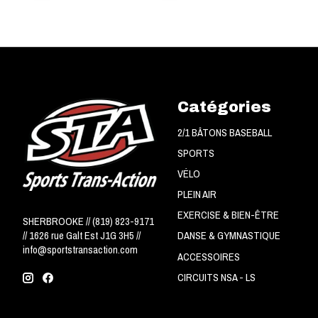
Catégories
2/1 BÂTONS BASEBALL
SPORTS
VÉLO
PLEIN AIR
EXERCISE & BIEN-ÊTRE
SHERBROOKE // (819) 823-9171
// 1626 rue Galt Est J1G 3H5 //
DANSE & GYMNASTIQUE
info@sportstransaction.com
ACCESSOIRES
CIRCUITS NSA - LS