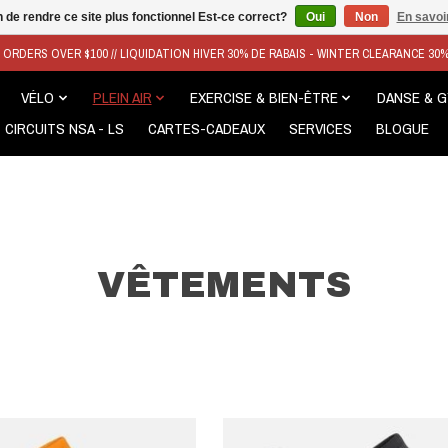
n de rendre ce site plus fonctionnel Est-ce correct?
Oui
Non
En savoir
N ORDERS OVER $100 // LIQUIDATION HIVER 30% DE RABAIS - WINTER CLEARANCE 30
VÉLO
PLEIN AIR
EXERCISE & BIEN-ÊTRE
DANSE & 
CIRCUITS NSA - LS
CARTES-CADEAUX
SERVICES
BLOGUE
VÊTEMENTS