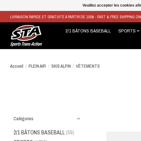
Veuillez accepter les cookies afi
LIVRAISON RAPIDE ET GRATUITE À PARTIR DE 100$ - FAST & FREE SHIPPING O
2/1 BÂTONS BASEBALL
SPORTS
Accueil
/
PLEIN AIR
/
SKIS ALPIN
/
VÊTEMENTS
Catégories
2/1 BÂTONS BASEBALL
(59)