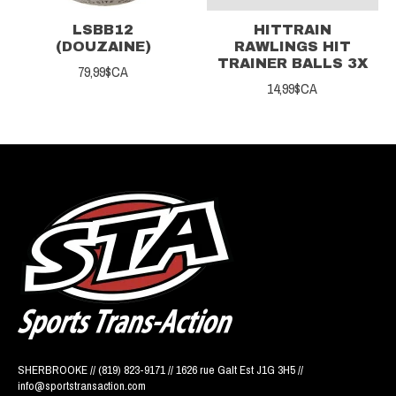
LSBB12
HITTRAIN
(DOUZAINE)
RAWLINGS HIT
TRAINER BALLS 3X
79,99$CA
14,99$CA
SHERBROOKE // (819) 823-9171 // 1626 rue Galt Est J1G 3H5 //
info@sportstransaction.com