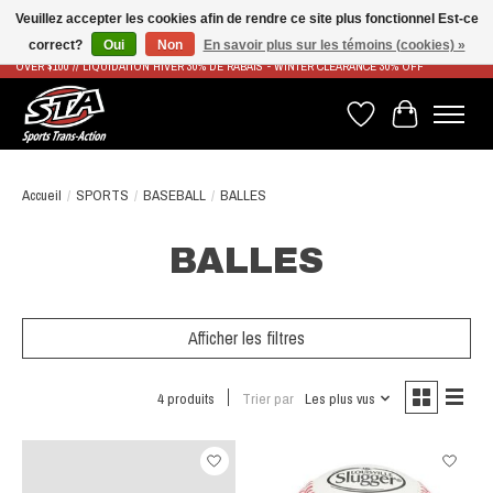
Veuillez accepter les cookies afin de rendre ce site plus fonctionnel Est-ce
correct?
Oui
Non
En savoir plus sur les témoins (cookies) »
LIVRAISON RAPIDE ET GRATUITE À PARTIR DE 100$ - FAST & FREE SHIPPING ON ORDERS
OVER $100 // LIQUIDATION HIVER 30% DE RABAIS - WINTER CLEARANCE 30% OFF
Liste de souhaits
Panier
Accueil
/
SPORTS
/
BASEBALL
/
BALLES
BALLES
Afficher les filtres
4 produits
Trier par
Les plus vus