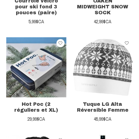
Courroie velcro
OAKEN
pour ski fond 3
MIDWEIGHT SNOW
pouces (paire)
SOCK
5,99$CA
42,99$CA
Hot Poc (2
Tuque LG Alta
réguliers et XL)
Réversible Femme
29,99$CA
45,99$CA