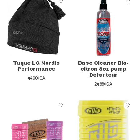
Tuque LG Nordic
Base Cleaner Bio-
Performance
citron 8oz pump
Défarteur
44,99$CA
24,99$CA