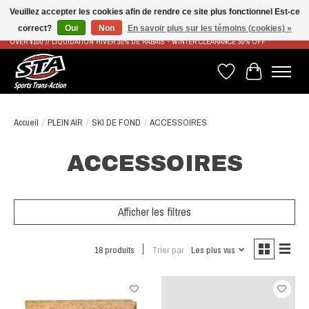
Veuillez accepter les cookies afin de rendre ce site plus fonctionnel Est-ce
correct?
Oui
Non
En savoir plus sur les témoins (cookies) »
LIVRAISON RAPIDE ET GRATUITE À PARTIR DE 100$ - FAST & FREE SHIPPING ON ORDERS
OVER $100 // LIQUIDATION HIVER 30% DE RABAIS - WINTER CLEARANCE 30% OFF
Liste de souhaits
Panier
Accueil
/
PLEIN AIR
/
SKI DE FOND
/
ACCESSOIRES
ACCESSOIRES
Afficher les filtres
18 produits
Trier par
Les plus vus