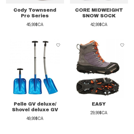
Cody Townsend
CORE MIDWEIGHT
Pro Series
SNOW SOCK
45,99$CA
42,99$CA
Pelle GV deluxe/
EASY
Shovel deluxe GV
29,99$CA
49,99$CA