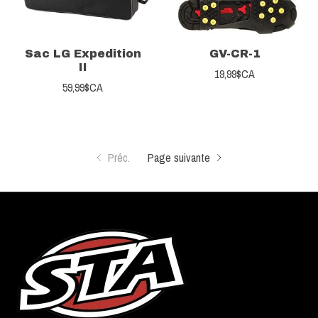
Sac LG Expedition
GV-CR-1
II
19,99$CA
59,99$CA
Préc.
Page suivante