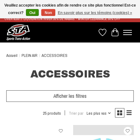
Veuillez accepter les cookies afin de rendre ce site plus fonctionnel Est-ce
correct?
Oui
Non
En savoir plus sur les témoins (cookies) »
LIVRAISON RAPIDE ET GRATUITE À PARTIR DE 100$ - FAST & FREE SHIPPING ON ORDERS
OVER $100 // LIQUIDATION HIVER 30% DE RABAIS - WINTER CLEARANCE 30% OFF
Liste de souhaits
Panier
Accueil
/
PLEIN AIR
/
ACCESSOIRES
ACCESSOIRES
Afficher les filtres
25 produits
Trier par
Les plus vus