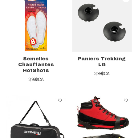
Semelles
Paniers Trekking
Chauffantes
LG
HotShots
3,99$CA
3,99$CA