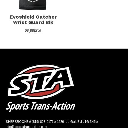
Evoshield Catcher
Wrist Guard Blk
89,99$CA
SHERBROOKE // (819) 823-9171 // 1626 rue Galt Est J1G 3H5 //
info@sportstransaction.com