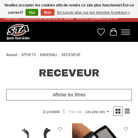
Veuillez accepter les cookies afin de rendre ce site plus fonctionnel Est-ce
correct?
Oui
Non
En savoir plus sur les témoins (cookies) »
LIVRAISON RAPIDE ET GRATUITE À PARTIR DE 100$ - FAST & FREE SHIPPING ON ORDERS
OVER $100 // LIQUIDATION HIVER 30% DE RABAIS - WINTER CLEARANCE 30% OFF
Liste de souhaits
Panier
Accueil
/
SPORTS
/
BASEBALL
/
RECEVEUR
RECEVEUR
Afficher les filtres
11 produits
Trier par
Les plus vus