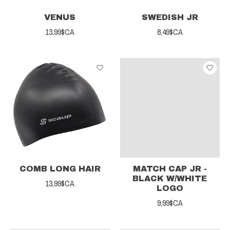
VENUS
SWEDISH JR
13,99$CA
8,49$CA
COMB LONG HAIR
MATCH CAP JR -
BLACK W/WHITE
13,99$CA
LOGO
9,99$CA