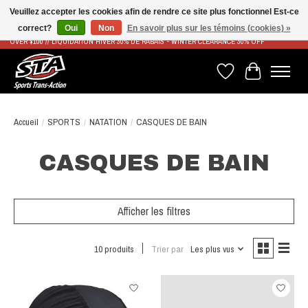
Veuillez accepter les cookies afin de rendre ce site plus fonctionnel Est-ce
correct?
Oui
Non
En savoir plus sur les témoins (cookies) »
LIVRAISON RAPIDE ET GRATUITE À PARTIR DE 100$ - FAST & FREE SHIPPING ON ORDERS
OVER $100 // LIQUIDATION HIVER 30% DE RABAIS - WINTER CLEARANCE 30% OFF
Liste de souhaits
Panier
Accueil
/
SPORTS
/
NATATION
/
CASQUES DE BAIN
CASQUES DE BAIN
Afficher les filtres
10 produits
Trier par
Les plus vus