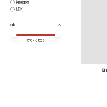
Knapper
LDK
Prix
Prix minimum
Price maximum value
C$
0
- C$
200
B