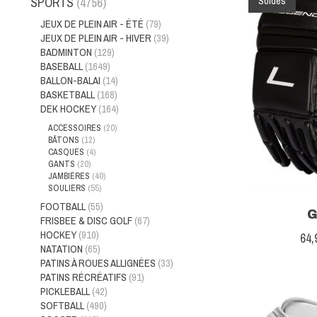
Soldes
SPORTS
(4756)
JEUX DE PLEIN AIR - ÉTÉ
(79)
JEUX DE PLEIN AIR - HIVER
(39)
BADMINTON
(129)
BASEBALL
(1649)
BALLON-BALAI
(14)
BASKETBALL
(168)
DEK HOCKEY
(164)
ACCESSOIRES
(20)
BÂTONS
(12)
CASQUES
(4)
GANTS
(20)
JAMBIÈRES
(40)
SOULIERS
(55)
FOOTBALL
(55)
G
FRISBEE & DISC GOLF
(67)
HOCKEY
(910)
64
NATATION
(65)
PATINS À ROUES ALLIGNÉES
(33)
PATINS RÉCRÉATIFS
(91)
PICKLEBALL
(42)
SOFTBALL
(490)