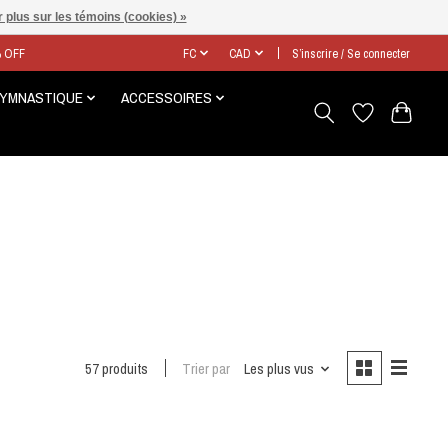
 plus sur les témoins (cookies) »
% OFF
FC
CAD
S’inscrire / Se connecter
GYMNASTIQUE
ACCESSOIRES
57 produits
Trier par
Les plus vus