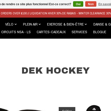
n de rendre ce site plus fonctionnel Est-ce correct?
Oui
Non
En savoir
N ORDERS OVER $100 // LIQUIDATION HIVER 30% DE RABAIS - WINTER CLEARANCE 30
VÉLO
PLEIN AIR
EXERCISE & BIEN-ÊTRE
DANSE & 
CIRCUITS NSA - LS
CARTES-CADEAUX
SERVICES
BLOGUE
DEK HOCKEY