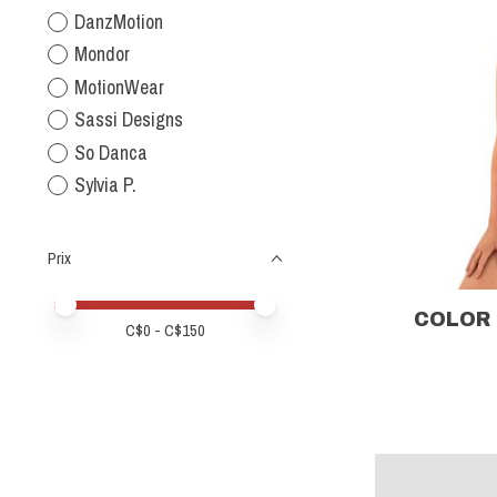
DanzMotion
Mondor
MotionWear
Sassi Designs
So Danca
Sylvia P.
Prix
Prix minimum
Price maximum value
COLOR 
C$
0
- C$
150