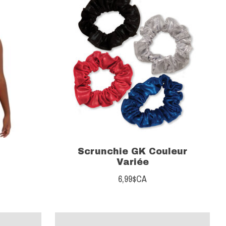
Scrunchie GK Couleur
Variée
6,99$CA