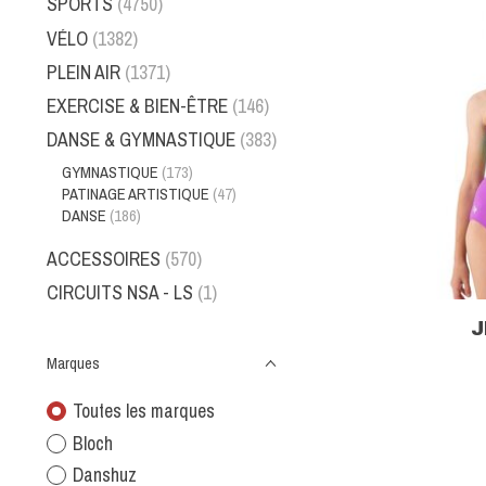
SPORTS
(4750)
VÉLO
(1382)
PLEIN AIR
(1371)
EXERCISE & BIEN-ÊTRE
(146)
DANSE & GYMNASTIQUE
(383)
GYMNASTIQUE
(173)
PATINAGE ARTISTIQUE
(47)
DANSE
(186)
ACCESSOIRES
(570)
CIRCUITS NSA - LS
(1)
J
Marques
Toutes les marques
Bloch
Danshuz