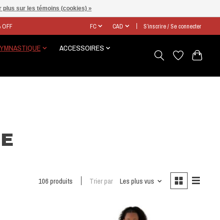
 plus sur les témoins (cookies) »
% OFF
FC
CAD
S’inscrire / Se connecter
GYMNASTIQUE
ACCESSOIRES
UE
106 produits
Trier par
Les plus vus