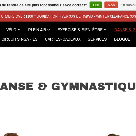
n de rendre ce site plus fonctionnel Est-ce correct?
Oui
Non
En savoir
N ORDERS OVER $100 // LIQUIDATION HIVER 30% DE RABAIS - WINTER CLEARANCE 30
VÉLO
PLEIN AIR
EXERCISE & BIEN-ÊTRE
DANSE & 
CIRCUITS NSA - LS
CARTES-CADEAUX
SERVICES
BLOGUE
ANSE & GYMNASTIQ