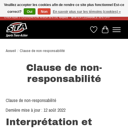
Veuillez accepter les cookies afin de rendre ce site plus fonctionnel Est-ce
correct?
Oui
Non
En savoir plus sur les témoins (cookies) »
LIVRAISON RAPIDE ET GRATUITE À PARTIR DE 100$ - FAST & FREE SHIPPING ON ORDERS
OVER $100 // LIQUIDATION HIVER 30% DE RABAIS - WINTER CLEARANCE 30% OFF
Liste de souhaits
Panier
Accueil
/
Clause de non-responsabilité
Clause de non-
responsabilité
Clause de non-responsabilité
Dernière mise à jour : 12 août 2022
Interprétation et