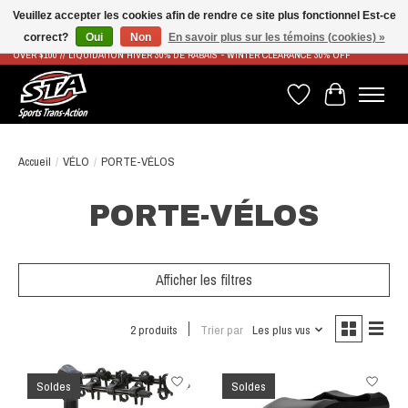
Veuillez accepter les cookies afin de rendre ce site plus fonctionnel Est-ce
correct?
Oui
Non
En savoir plus sur les témoins (cookies) »
LIVRAISON RAPIDE ET GRATUITE À PARTIR DE 100$ - FAST & FREE SHIPPING ON ORDERS
OVER $100 // LIQUIDATION HIVER 30% DE RABAIS - WINTER CLEARANCE 30% OFF
Liste de souhaits
Panier
Accueil
/
VÉLO
/
PORTE-VÉLOS
PORTE-VÉLOS
Afficher les filtres
2 produits
Trier par
Les plus vus
Soldes
Soldes