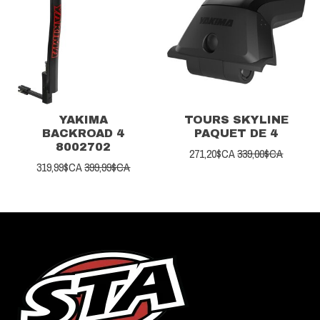
YAKIMA
TOURS SKYLINE
BACKROAD 4
PAQUET DE 4
8002702
271,20$CA
339,00$CA
319,99$CA
399,99$CA