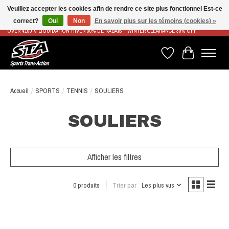
Veuillez accepter les cookies afin de rendre ce site plus fonctionnel Est-ce
correct?
Oui
Non
En savoir plus sur les témoins (cookies) »
LIVRAISON RAPIDE ET GRATUITE À PARTIR DE 100$ - FAST & FREE SHIPPING ON ORDERS
OVER $100 // LIQUIDATION HIVER 30% DE RABAIS - WINTER CLEARANCE 30% OFF
Liste de souhaits
Panier
Accueil
/
SPORTS
/
TENNIS
/
SOULIERS
SOULIERS
Afficher les filtres
0 produits
Trier par
Les plus vus