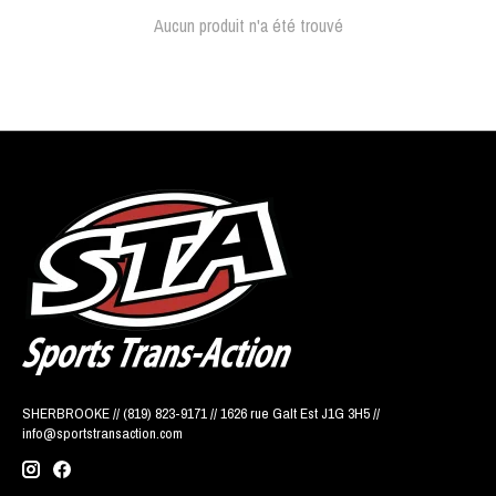
Aucun produit n'a été trouvé
SHERBROOKE // (819) 823-9171 // 1626 rue Galt Est J1G 3H5 //
info@sportstransaction.com