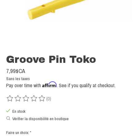
Groove Pin Toko
7,99$CA
Sans les taxes
Affirm
Pay over time with
. See if you qualify at checkout.
(0)
Ce produit est évalué à
0
sur 5
En stock
Vérifier la disponibilité en boutique
Faire un choix:
*