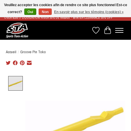
Veuillez accepter les cookies afin de rendre ce site plus fonctionnel Est-ce
correct?
Oui
Non
En savoir plus sur les témoins (cookies) »
LIVRAISON RAPIDE ET GRATUITE À PARTIR DE 100$ - FAST & FREE SHIPPING ON ORDERS
OVER $100 // LIQUIDATION HIVER 30% DE RABAIS - WINTER CLEARANCE 30% OFF
Liste de souhaits
Panier
Accueil
/
Groove Pin Toko
Product image slideshow Items