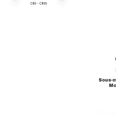
C$
0
- C$
95
Sous-m
Mo