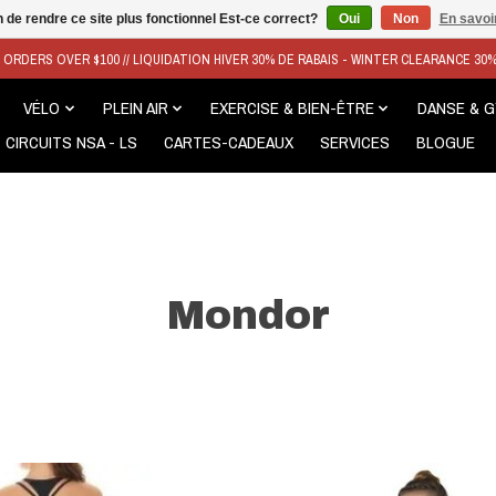
n de rendre ce site plus fonctionnel Est-ce correct?
Oui
Non
En savoir
N ORDERS OVER $100 // LIQUIDATION HIVER 30% DE RABAIS - WINTER CLEARANCE 30
VÉLO
PLEIN AIR
EXERCISE & BIEN-ÊTRE
DANSE & 
CIRCUITS NSA - LS
CARTES-CADEAUX
SERVICES
BLOGUE
Mondor