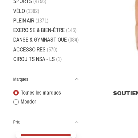
SPORTS
(4756)
VÉLO
(1382)
PLEIN AIR
(1371)
EXERCISE & BIEN-ÊTRE
(146)
DANSE & GYMNASTIQUE
(384)
ACCESSOIRES
(570)
CIRCUITS NSA - LS
(1)
Marques
Toutes les marques
SOUTIE
Mondor
Prix
Prix minimum
Price maximum value