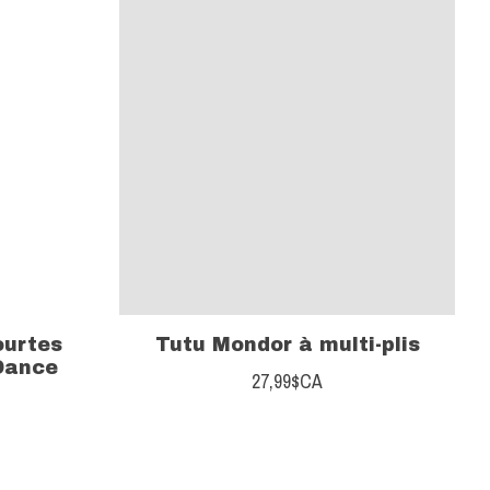
ourtes
Tutu Mondor à multi-plis
Dance
27,99$CA