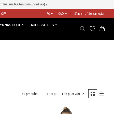
 plus sur les témoins (cookies) »
% OFF
FC
CAD
S’inscrire / Se connecter
GYMNASTIQUE
ACCESSOIRES
40 produits
Trier par
Les plus vus