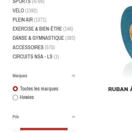
SPORTS
(4756)
VÉLO
(1382)
PLEIN AIR
(1371)
EXERCISE & BIEN-ÊTRE
(146)
DANSE & GYMNASTIQUE
(383)
ACCESSOIRES
(570)
CIRCUITS NSA - LS
(1)
Marques
Toutes les marques
RUBAN 
Howies
Prix
Prix minimum
Price maximum value