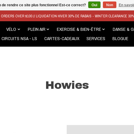
n de rendre ce site plus fonctionnel Est-ce correct?
Oui
Non
En savoir
N ORDERS OVER $100 // LIQUIDATION HIVER 30% DE RABAIS - WINTER CLEARANCE 30
VÉLO
PLEIN AIR
EXERCISE & BIEN-ÊTRE
DANSE & 
CIRCUITS NSA - LS
CARTES-CADEAUX
SERVICES
BLOGUE
Howies