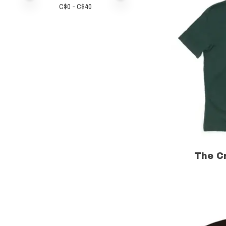
C$
0
- C$
40
The C