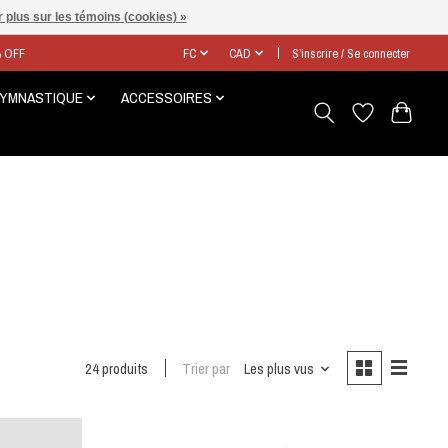
 plus sur les témoins (cookies) »
% OFF
FC
CAD
S’inscrire / Se connecter
GYMNASTIQUE
ACCESSOIRES
24 produits
Trier par
Les plus vus