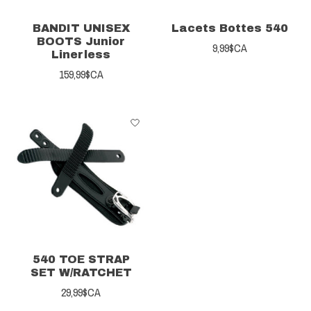
BANDIT UNISEX
Lacets Bottes 540
BOOTS Junior
9,99$CA
Linerless
159,99$CA
540 TOE STRAP
SET W/RATCHET
29,99$CA