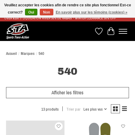
Veuillez accepter les cookies afin de rendre ce site plus fonctionnel Est-ce
correct?
Oui
Non
En savoir plus sur les témoins (cookies) »
LIVRAISON RAPIDE ET GRATUITE À PARTIR DE 100$ - FAST & FREE SHIPPING ON ORDERS
OVER $100 // LIQUIDATION HIVER 30% DE RABAIS - WINTER CLEARANCE 30% OFF
Liste de souhaits
Panier
Accueil
/
Marques
/
540
540
Afficher les filtres
13 produits
Trier par
Les plus vus