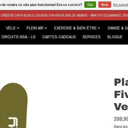
n de rendre ce site plus fonctionnel Est-ce correct?
Oui
Non
En savoir
N ORDERS OVER $100 // LIQUIDATION HIVER 30% DE RABAIS - WINTER CLEARANCE 30
VÉLO
PLEIN AIR
EXERCISE & BIEN-ÊTRE
DANSE & 
CIRCUITS NSA - LS
CARTES-CADEAUX
SERVICES
BLOGUE
Pl
Fi
Ve
399,9
Sans les