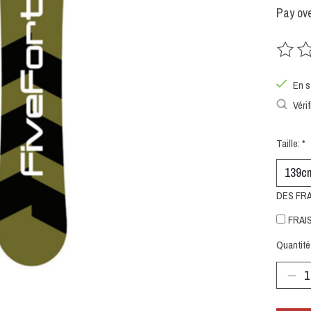
Pay ove
Ce prod
En s
Vérif
Taille:
*
DES FR
FRAIS
Quantité 