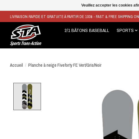
Veuillez accepter les cookies afi
LIVRAISON RAPIDE ET GRATUITE À PARTIR DE 100$ - FAST & FREE SHIPPING O
2/1 BÂTONS BASEBALL
SPORTS
Accueil
/
Planche à neige Fiveforty FE Vert/Gris/Noir
Product image slideshow Items