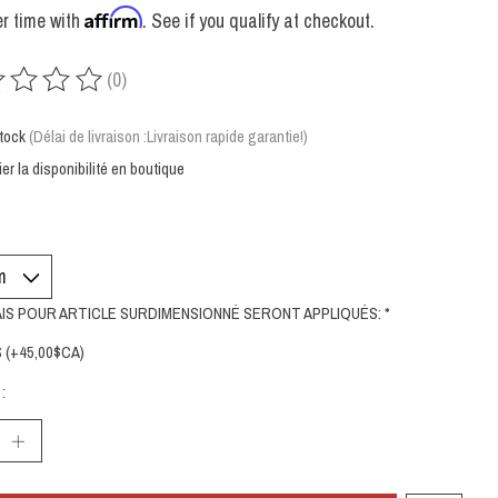
Affirm
r time with
. See if you qualify at checkout.
(0)
uit est évalué à
0
sur 5
tock
(Délai de livraison :Livraison rapide garantie!)
ier la disponibilité en boutique
AIS POUR ARTICLE SURDIMENSIONNÉ SERONT APPLIQUÉS:
*
 (+45,00$CA)
: