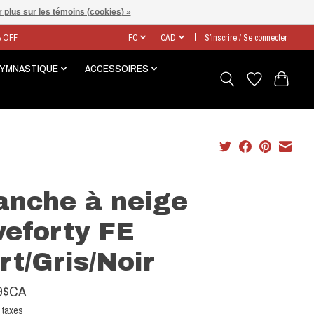
 plus sur les témoins (cookies) »
% OFF
FC
CAD
S’inscrire / Se connecter
GYMNASTIQUE
ACCESSOIRES
anche à neige
veforty FE
rt/Gris/Noir
9$CA
 taxes