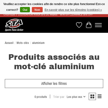
Veuillez accepter les cookies afin de rendre ce site plus fonctionnel Est-ce
correct?
Oui
Non
En savoir plus sur les témoins (cookies) »
LIVRAISON RAPIDE ET GRATUITE À PARTIR DE 100$ - FAST & FREE SHIPPING ON ORDERS
OVER $100 // LIQUIDATION HIVER 30% DE RABAIS - WINTER CLEARANCE 30% OFF
Liste de souhaits
Panier
Accueil
/
Mots-clés
/
aluminium
Produits associés au
mot-clé aluminium
Afficher les filtres
0 produits
Trier par
Les plus vus