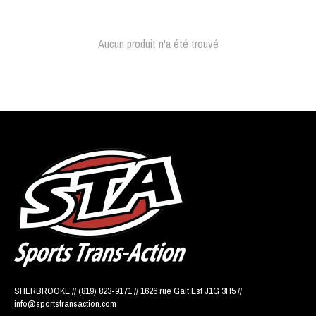
Aucun produit n'a été trouvé
SHERBROOKE // (819) 823-9171 // 1626 rue Galt Est J1G 3H5 //
info@sportstransaction.com