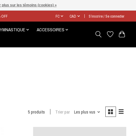
 plus sur les témoins (cookies) »
% OFF
FC
CAD
S’inscrire / Se connecter
GYMNASTIQUE
ACCESSOIRES
5 produits
Trier par
Les plus vus