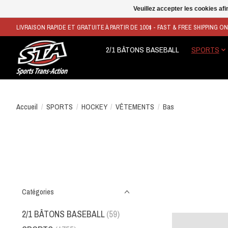
Veuillez accepter les cookies afi
LIVRAISON RAPIDE ET GRATUITE À PARTIR DE 100$ - FAST & FREE SHIPPING O
2/1 BÂTONS BASEBALL
SPORTS
Accueil
/
SPORTS
/
HOCKEY
/
VÊTEMENTS
/
Bas
Catégories
2/1 BÂTONS BASEBALL
(59)