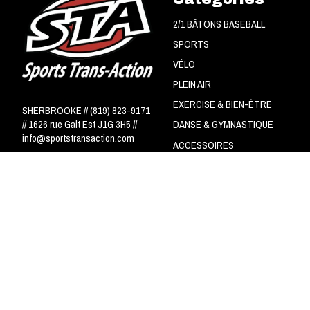
2/1 BÂTONS BASEBALL
SPORTS
VÉLO
PLEIN AIR
EXERCISE & BIEN-ÊTRE
SHERBROOKE // (819) 823-9171
// 1626 rue Galt Est J1G 3H5 //
DANSE & GYMNASTIQUE
info@sportstransaction.com
ACCESSOIRES
CIRCUITS NSA - LS