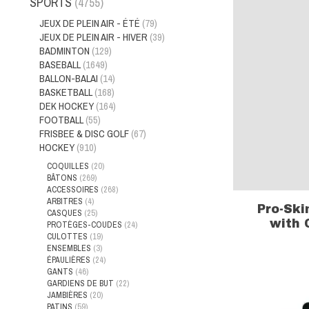
SPORTS
(4755)
JEUX DE PLEIN AIR - ÉTÉ
(79)
JEUX DE PLEIN AIR - HIVER
(39)
BADMINTON
(129)
BASEBALL
(1649)
BALLON-BALAI
(14)
BASKETBALL
(168)
DEK HOCKEY
(164)
FOOTBALL
(55)
FRISBEE & DISC GOLF
(67)
HOCKEY
(910)
COQUILLES
(20)
BÂTONS
(269)
ACCESSOIRES
(268)
ARBITRES
(4)
Pro-Ski
CASQUES
(25)
with 
PROTÈGES-COUDES
(24)
CULOTTES
(19)
ENSEMBLES
(3)
ÉPAULIÈRES
(24)
GANTS
(46)
GARDIENS DE BUT
(22)
JAMBIÈRES
(20)
PATINS
(59)