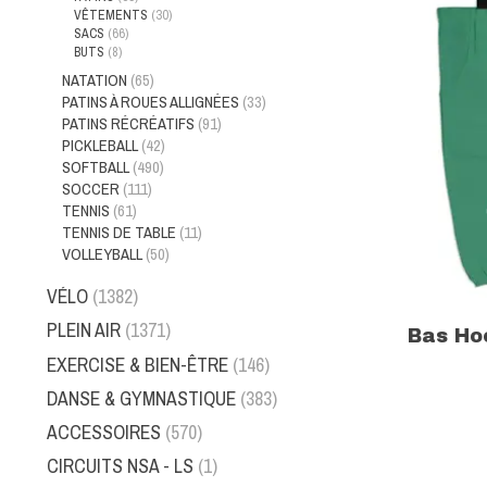
VÊTEMENTS
(30)
SACS
(66)
BUTS
(8)
NATATION
(65)
PATINS À ROUES ALLIGNÉES
(33)
PATINS RÉCRÉATIFS
(91)
PICKLEBALL
(42)
SOFTBALL
(490)
SOCCER
(111)
TENNIS
(61)
TENNIS DE TABLE
(11)
VOLLEYBALL
(50)
VÉLO
(1382)
PLEIN AIR
(1371)
Bas Ho
EXERCISE & BIEN-ÊTRE
(146)
DANSE & GYMNASTIQUE
(383)
ACCESSOIRES
(570)
CIRCUITS NSA - LS
(1)