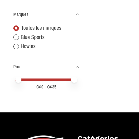
Marques
Toutes les marques
Blue Sports
Howies
Prix
Prix minimum
Price maximum value
C$
0
- C$
35
Catégories