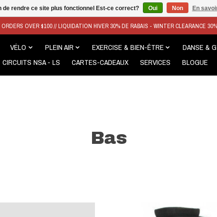
n de rendre ce site plus fonctionnel Est-ce correct?
Oui
Non
En savoir
N ORDERS OVER $100 // LIQUIDATION HIVER 30% DE RABAIS - WINTER CLEARANCE 30
VÉLO
PLEIN AIR
EXERCISE & BIEN-ÊTRE
DANSE & 
CIRCUITS NSA - LS
CARTES-CADEAUX
SERVICES
BLOGUE
Bas