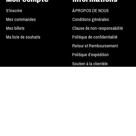
S'inscrire
À PROPOS DE NOUS
Mes commandes
Conditions générales
Mes billets
Clause de non-responsabilité
Ma liste de souhaits
Politique de confidentialité
Retour et Remboursement
Politique d'expédition
Soutien à la clientèle
Modes de paiement
LIGUE DE BASEBALL SPORTS
TRANS-ACTION
Do not sell my personal
information
Plan du site