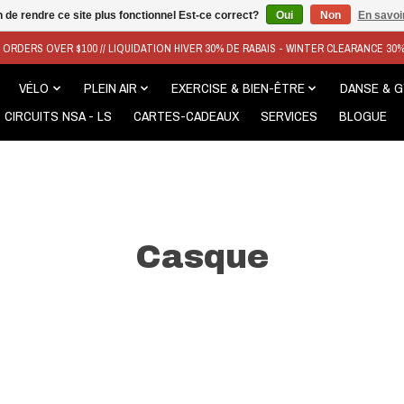
n de rendre ce site plus fonctionnel Est-ce correct?
Oui
Non
En savoir
N ORDERS OVER $100 // LIQUIDATION HIVER 30% DE RABAIS - WINTER CLEARANCE 30
VÉLO
PLEIN AIR
EXERCISE & BIEN-ÊTRE
DANSE & 
CIRCUITS NSA - LS
CARTES-CADEAUX
SERVICES
BLOGUE
Casque