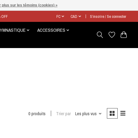
 plus sur les témoins (cookies) »
% OFF
FC
CAD
S’inscrire / Se connecter
GYMNASTIQUE
ACCESSOIRES
0 produits
Trier par
Les plus vus