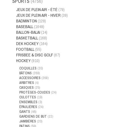
SPORTS
(4756)
JEUX DE PLEIN AIR - ÉTÉ
(79)
JEUX DE PLEIN AIR - HIVER
(39)
BADMINTON
(129)
BASEBALL
(1649)
BALLON-BALAI
(14)
BASKETBALL
(168)
DEK HOCKEY
(164)
FOOTBALL
(55)
FRISBEE & DISC GOLF
(67)
HOCKEY
(910)
COQUILLES
(20)
BÂTONS
(269)
ACCESSOIRES
(268)
ARBITRES
(4)
CASQUES
(25)
PROTÈGES-COUDES
(24)
CULOTTES
(19)
ENSEMBLES
(3)
ÉPAULIÈRES
(24)
GANTS
(46)
GARDIENS DE BUT
(22)
JAMBIÈRES
(20)
PATINS
(59)