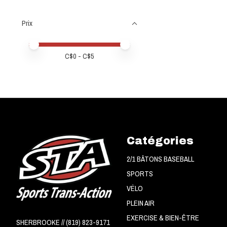
Prix
Prix minimum
Price maximum value
C$
0
- C$
5
Catégories
2/1 BÂTONS BASEBALL
SPORTS
VÉLO
PLEIN AIR
EXERCISE & BIEN-ÊTRE
SHERBROOKE // (819) 823-9171