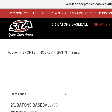
Veuillez accepter les cookies afi
LIVRAISON RAPIDE ET GRATUITE À PARTIR DE 100$ - FAST & FREE SHIPPING O
2/1 BÂTONS BASEBALL
SPORTS
Accueil
/
SPORTS
/
HOCKEY
/
GANTS
/
Sénior
Catégories
2/1 BÂTONS BASEBALL
(59)