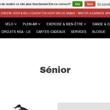
n de rendre ce site plus fonctionnel Est-ce correct?
Oui
Non
En savoir
N ORDERS OVER $100 // LIQUIDATION HIVER 30% DE RABAIS - WINTER CLEARANCE 30
VÉLO
PLEIN AIR
EXERCISE & BIEN-ÊTRE
DANSE & 
CIRCUITS NSA - LS
CARTES-CADEAUX
SERVICES
BLOGUE
Sénior