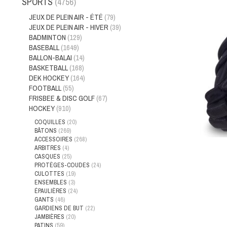
SPORTS
(4756)
JEUX DE PLEIN AIR - ÉTÉ
(79)
JEUX DE PLEIN AIR - HIVER
(39)
BADMINTON
(129)
BASEBALL
(1649)
BALLON-BALAI
(14)
BASKETBALL
(168)
DEK HOCKEY
(164)
FOOTBALL
(55)
FRISBEE & DISC GOLF
(67)
HOCKEY
(910)
COQUILLES
(20)
BÂTONS
(269)
ACCESSOIRES
(268)
ARBITRES
(4)
CASQUES
(25)
PROTÈGES-COUDES
(24)
CULOTTES
(19)
ENSEMBLES
(3)
ÉPAULIÈRES
(24)
GANTS
(46)
GARDIENS DE BUT
(22)
JAMBIÈRES
(20)
PATINS
(59)