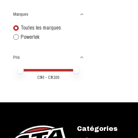
Marques
Toutes les marques
Powertek
Prix
Prix minimum
Price maximum value
C$
0
- C$
100
Catégories