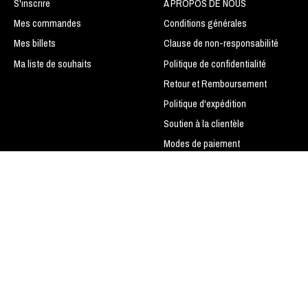
S'inscrire
À PROPOS DE NOUS
Mes commandes
Conditions générales
Mes billets
Clause de non-responsabilité
Ma liste de souhaits
Politique de confidentialité
Retour et Remboursement
Politique d'expédition
Soutien à la clientèle
Modes de paiement
LIGUE DE BASEBALL SPORTS
TRANS-ACTION
Do not sell my personal
information
Plan du site