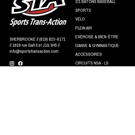
2/1 BÂTONS BASEBALL
SPORTS
VÉLO
PLEIN AIR
EXERCISE & BIEN-ÊTRE
SHERBROOKE // (819) 823-9171
// 1626 rue Galt Est J1G 3H5 //
DANSE & GYMNASTIQUE
info@sportstransaction.com
ACCESSOIRES
CIRCUITS NSA - LS