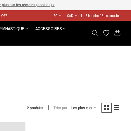
 plus sur les témoins (cookies) »
% OFF
FC
CAD
S’inscrire / Se connecter
GYMNASTIQUE
ACCESSOIRES
2 produits
Trier par
Les plus vus