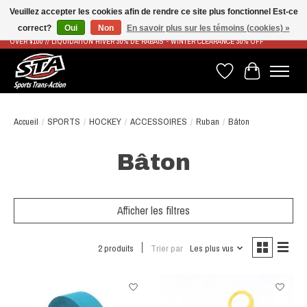
Veuillez accepter les cookies afin de rendre ce site plus fonctionnel Est-ce
correct?
Oui
Non
En savoir plus sur les témoins (cookies) »
LIVRAISON RAPIDE ET GRATUITE À PARTIR DE 100$ - FAST & FREE SHIPPING ON ORDERS
OVER $100 // LIQUIDATION HIVER 30% DE RABAIS - WINTER CLEARANCE 30% OFF
Liste de souhaits
Panier
Accueil
/
SPORTS
/
HOCKEY
/
ACCESSOIRES
/
Ruban
/
Bâton
Bâton
Afficher les filtres
2 produits
Trier par
Les plus vus