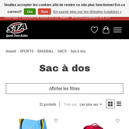
Veuillez accepter les cookies afin de rendre ce site plus fonctionnel Est-ce
correct?
Oui
Non
En savoir plus sur les témoins (cookies) »
LIVRAISON RAPIDE ET GRATUITE À PARTIR DE 100$ - FAST & FREE SHIPPING ON ORDERS
OVER $100 // LIQUIDATION HIVER 30% DE RABAIS - WINTER CLEARANCE 30% OFF
Liste de souhaits
Panier
Accueil
/
SPORTS
/
BASEBALL
/
SACS
/
Sac à dos
Sac à dos
Afficher les filtres
21 produits
Trier par
Les plus vus