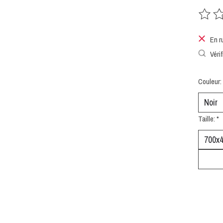
Ce prod
En r
Vérif
Couleur:
Taille:
*