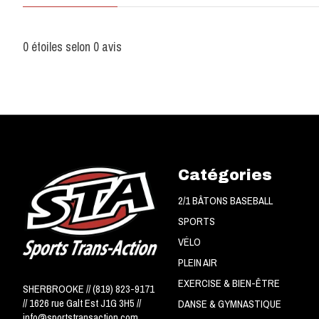
0
étoiles selon
0
avis
Catégories
2/1 BÂTONS BASEBALL
SPORTS
VÉLO
PLEIN AIR
EXERCISE & BIEN-ÊTRE
SHERBROOKE // (819) 823-9171
// 1626 rue Galt Est J1G 3H5 //
DANSE & GYMNASTIQUE
info@sportstransaction.com