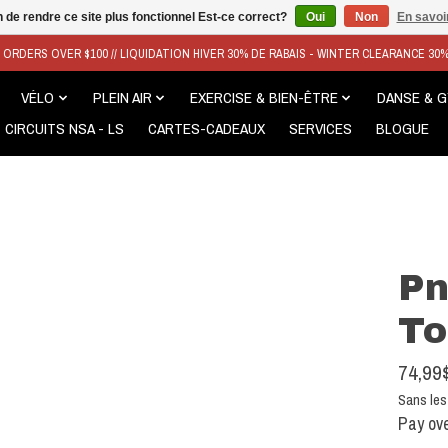
n de rendre ce site plus fonctionnel Est-ce correct?
Oui
Non
En savoir
N ORDERS OVER $100 // LIQUIDATION HIVER 30% DE RABAIS - WINTER CLEARANCE 30
VÉLO
PLEIN AIR
EXERCISE & BIEN-ÊTRE
DANSE & 
CIRCUITS NSA - LS
CARTES-CADEAUX
SERVICES
BLOGUE
Pn
To
74,99
Sans les
Pay ove