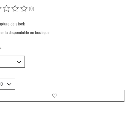
(0)
uit est évalué à
0
sur 5
upture de stock
ier la disponibilité en boutique
*