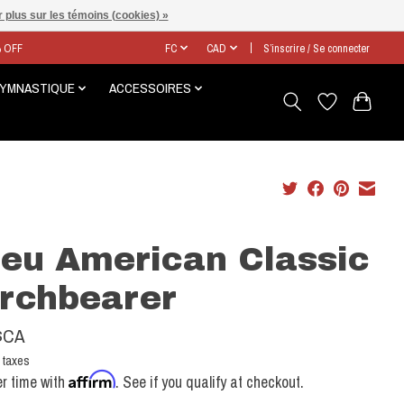
 plus sur les témoins (cookies) »
% OFF
FC
CAD
S’inscrire / Se connecter
GYMNASTIQUE
ACCESSOIRES
eu American Classic
rchbearer
$CA
 taxes
Affirm
r time with
. See if you qualify at checkout.