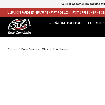
Veuillez accepter les cookies afi
LIVRAISON RAPIDE ET GRATUITE À PARTIR DE 100$ - FAST & FREE SHIPPING O
2/1 BÂTONS BASEBALL
SPORTS
Accueil
/
Pneu American Classic Torchbearer
Product image slideshow Items