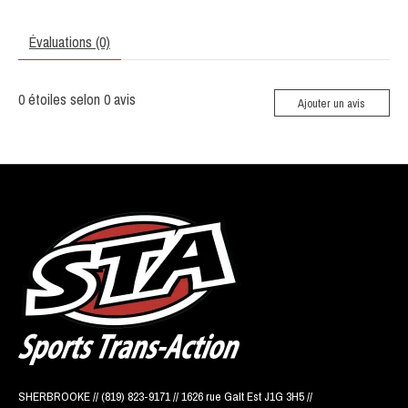
Évaluations (0)
0
étoiles selon
0
avis
Ajouter un avis
SHERBROOKE // (819) 823-9171 // 1626 rue Galt Est J1G 3H5 //