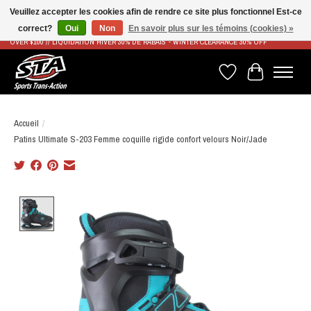
Veuillez accepter les cookies afin de rendre ce site plus fonctionnel Est-ce
correct?
Oui
Non
En savoir plus sur les témoins (cookies) »
LIVRAISON RAPIDE ET GRATUITE À PARTIR DE 100$ - FAST & FREE SHIPPING ON ORDERS
OVER $100 // LIQUIDATION HIVER 30% DE RABAIS - WINTER CLEARANCE 30% OFF
Liste de souhaits
Panier
Accueil
/
Patins Ultimate S-203 Femme coquille rigide confort velours Noir/Jade
Product image slideshow Items