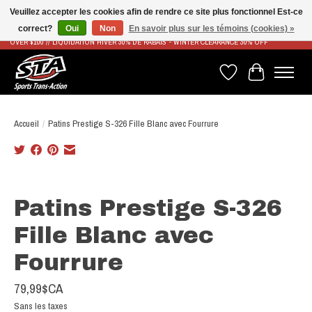
Veuillez accepter les cookies afin de rendre ce site plus fonctionnel Est-ce
correct?
Oui
Non
En savoir plus sur les témoins (cookies) »
LIVRAISON RAPIDE ET GRATUITE À PARTIR DE 100$ - FAST & FREE SHIPPING ON ORDERS
OVER $100 // LIQUIDATION HIVER 30% DE RABAIS - WINTER CLEARANCE 30% OFF
Liste de souhaits
Panier
Accueil
/
Patins Prestige S-326 Fille Blanc avec Fourrure
Product image slideshow Items
Patins Prestige S-326
Fille Blanc avec
Fourrure
79,99$CA
Sans les taxes