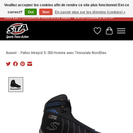
Veuillez accepter les cookies afin de rendre ce site plus fonctionnel Est-ce
correct?
Oui
Non
En savoir plus sur les témoins (cookies) »
LIVRAISON RAPIDE ET GRATUITE À PARTIR DE 100$ - FAST & FREE SHIPPING ON ORDERS
OVER $100 // LIQUIDATION HIVER 30% DE RABAIS - WINTER CLEARANCE 30% OFF
Liste de souhaits
Panier
Accueil
/
Patins Intrepid S-350 Homme avec Thinsulate Noir/Bleu
Product image slideshow Items