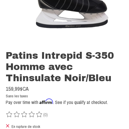
Patins Intrepid S-350
Homme avec
Thinsulate Noir/Bleu
159,99$CA
Sans les taxes
Affirm
Pay over time with
. See if you qualify at checkout.
(0)
Ce produit est évalué à
0
sur 5
En rupture de stock