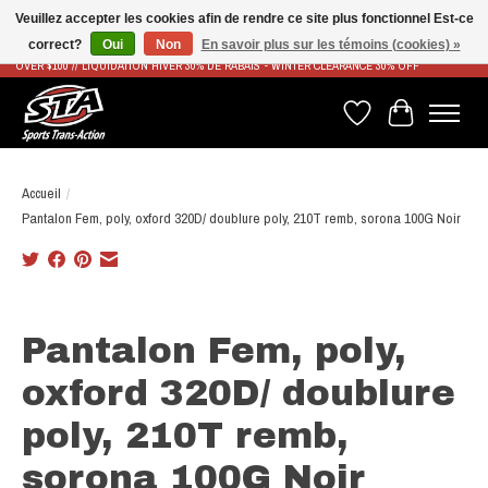
Veuillez accepter les cookies afin de rendre ce site plus fonctionnel Est-ce
correct?
Oui
Non
En savoir plus sur les témoins (cookies) »
LIVRAISON RAPIDE ET GRATUITE À PARTIR DE 100$ - FAST & FREE SHIPPING ON ORDERS
OVER $100 // LIQUIDATION HIVER 30% DE RABAIS - WINTER CLEARANCE 30% OFF
Liste de souhaits
Panier
Accueil
/
Pantalon Fem, poly, oxford 320D/ doublure poly, 210T remb, sorona 100G Noir
Product image slideshow Items
Pantalon Fem, poly,
oxford 320D/ doublure
poly, 210T remb,
sorona 100G Noir