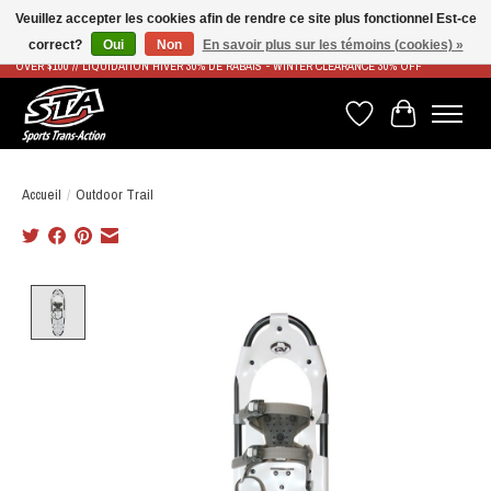
Veuillez accepter les cookies afin de rendre ce site plus fonctionnel Est-ce
correct?
Oui
Non
En savoir plus sur les témoins (cookies) »
LIVRAISON RAPIDE ET GRATUITE À PARTIR DE 100$ - FAST & FREE SHIPPING ON ORDERS
OVER $100 // LIQUIDATION HIVER 30% DE RABAIS - WINTER CLEARANCE 30% OFF
Liste de souhaits
Panier
Accueil
/
Outdoor Trail
Product image slideshow Items