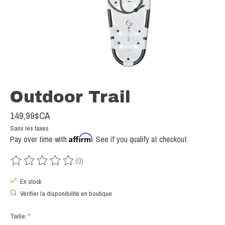
Outdoor Trail
149,99$CA
Sans les taxes
Affirm
Pay over time with
. See if you qualify at checkout.
(0)
Ce produit est évalué à
0
sur 5
En stock
Vérifier la disponibilité en boutique
Taille:
*