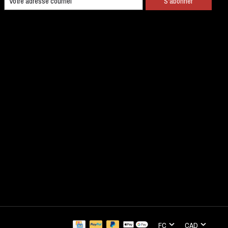
S'abonner
FC
CAD