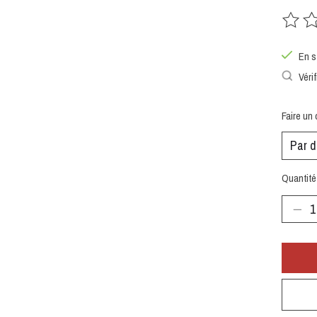
Ce prod
En s
Vérif
Faire un 
Quantité 