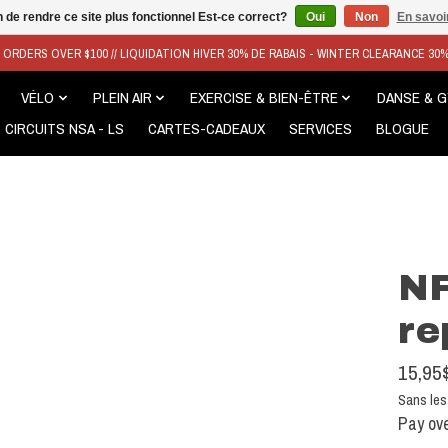
n de rendre ce site plus fonctionnel Est-ce correct?
Oui
Non
En savoir
N ORDERS OVER $100 // LIQUIDATION HIVER 30% DE RABAIS - WINTER CLEARANCE 30
VÉLO
PLEIN AIR
EXERCISE & BIEN-ÊTRE
DANSE & 
CIRCUITS NSA - LS
CARTES-CADEAUX
SERVICES
BLOGUE
NF
re
15,95
Sans les
Pay ove