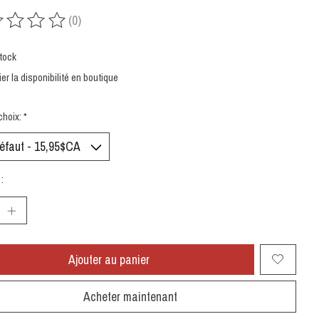
(0)
uit est évalué à
0
sur 5
tock
ier la disponibilité en boutique
choix:
*
:
Ajouter au panier
Acheter maintenant