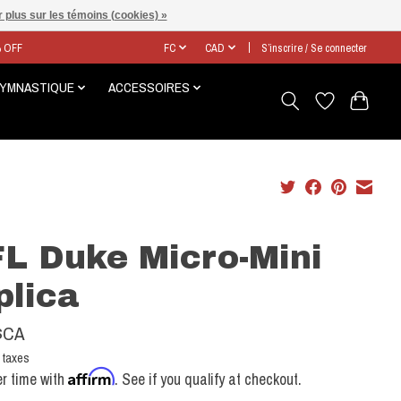
 plus sur les témoins (cookies) »
% OFF
FC
CAD
S’inscrire / Se connecter
GYMNASTIQUE
ACCESSOIRES
L Duke Micro-Mini
plica
$CA
 taxes
Affirm
r time with
. See if you qualify at checkout.