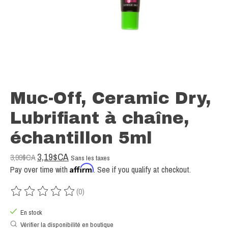
Muc-Off, Ceramic Dry,
Lubrifiant à chaîne,
échantillon 5ml
3,19$CA
3,99$CA
Sans les taxes
Affirm
Pay over time with
. See if you qualify at checkout.
(0)
Ce produit est évalué à
0
sur 5
En stock
Vérifier la disponibilité en boutique