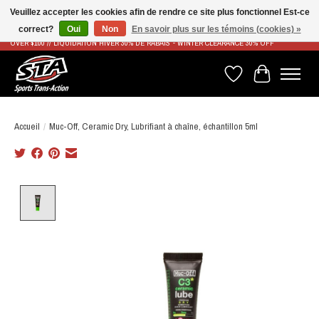
Veuillez accepter les cookies afin de rendre ce site plus fonctionnel Est-ce
correct?
Oui
Non
En savoir plus sur les témoins (cookies) »
LIVRAISON RAPIDE ET GRATUITE À PARTIR DE 100$ - FAST & FREE SHIPPING ON ORDERS
OVER $100 // LIQUIDATION HIVER 30% DE RABAIS - WINTER CLEARANCE 30% OFF
Liste de souhaits
Panier
Accueil
/
Muc-Off, Ceramic Dry, Lubrifiant à chaîne, échantillon 5ml
Product image slideshow Items