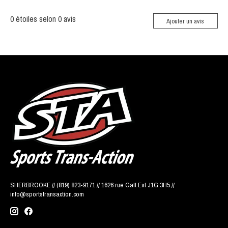
0
étoiles selon
0
avis
Ajouter un avis
SHERBROOKE // (819) 823-9171 // 1626 rue Galt Est J1G 3H5 //
info@sportstransaction.com