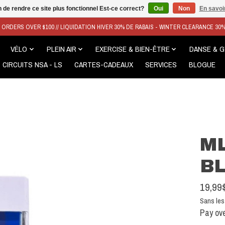
n de rendre ce site plus fonctionnel Est-ce correct?
Oui
Non
En savoir
N ORDERS OVER $100 // LIQUIDATION HIVER 30% DE RABAIS - WINTER CLEARANCE 30
VÉLO
PLEIN AIR
EXERCISE & BIEN-ÊTRE
DANSE & 
CIRCUITS NSA - LS
CARTES-CADEAUX
SERVICES
BLOGUE
M
B
19,99
Sans les
Pay ove