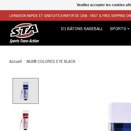
Veuillez accepter les cookies afi
LIVRAISON RAPIDE ET GRATUITE À PARTIR DE 100$ - FAST & FREE SHIPPING O
2/1 BÂTONS BASEBALL
SPORTS
Accueil
/
MLB® COLORED EYE BLACK
Product image slideshow Items