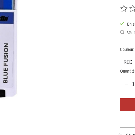
Ce prod
En s
Vérif
Couleur:
Quantité 