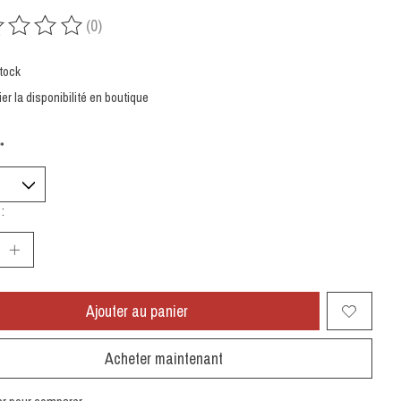
(0)
uit est évalué à
0
sur 5
tock
ier la disponibilité en boutique
*
:
Ajouter au panier
Acheter maintenant