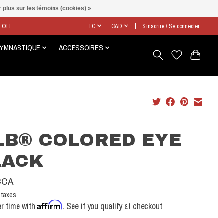
 plus sur les témoins (cookies) »
% OFF
FC
CAD
S’inscrire / Se connecter
GYMNASTIQUE
ACCESSOIRES
LB® COLORED EYE
LACK
$CA
 taxes
Affirm
r time with
. See if you qualify at checkout.