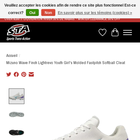
Veuillez accepter les cookies afin de rendre ce site plus fonctionnel Est-ce
correct?
Oui
Non
En savoir plus sur les témoins (cookies) »
LIVRAISON RAPIDE ET GRATUITE À PARTIR DE 100$ - FAST & FREE SHIPPING ON ORDERS
OVER $100 // LIQUIDATION HIVER 30% DE RABAIS - WINTER CLEARANCE 30% OFF
Liste de souhaits
Panier
Accueil
/
Mizuno Wave Finch Lightrevo Youth Girl's Molded Fastpitch Softball Cleat
Product image slideshow Items