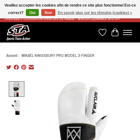
Veuillez accepter les cookies afin de rendre ce site plus fonctionnel Est-ce
correct?
Oui
Non
En savoir plus sur les témoins (cookies) »
LIVRAISON RAPIDE ET GRATUITE À PARTIR DE 100$ - FAST & FREE SHIPPING ON ORDERS
OVER $100 // LIQUIDATION HIVER 30% DE RABAIS - WINTER CLEARANCE 30% OFF
Liste de souhaits
Panier
Accueil
/
MIKAËL KINGSBURY PRO MODEL 3-FINGER
Product image slideshow Items