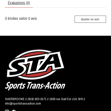
Évaluations (0)
0
étoiles selon
0
avis
Ajouter un avis
SHERBROOKE // (819) 823-9171 // 1626 rue Galt Est J1G 3H5 //
info@sportstransaction.com