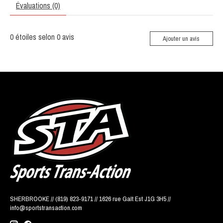
Évaluations (0)
0
étoiles selon
0
avis
Ajouter un avis
SHERBROOKE // (819) 823-9171 // 1626 rue Galt Est J1G 3H5 //
info@sportstransaction.com