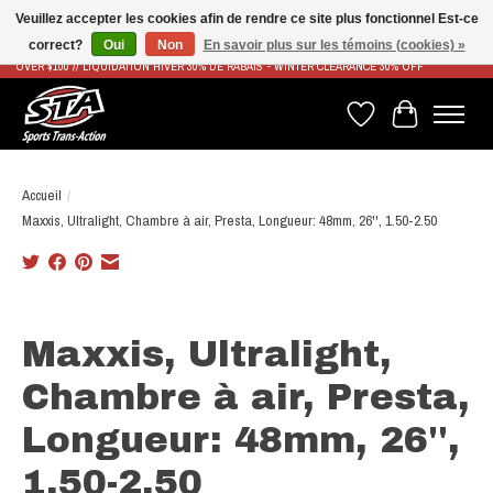
Veuillez accepter les cookies afin de rendre ce site plus fonctionnel Est-ce
correct?
Oui
Non
En savoir plus sur les témoins (cookies) »
LIVRAISON RAPIDE ET GRATUITE À PARTIR DE 100$ - FAST & FREE SHIPPING ON ORDERS
OVER $100 // LIQUIDATION HIVER 30% DE RABAIS - WINTER CLEARANCE 30% OFF
Liste de souhaits
Panier
Accueil
/
Maxxis, Ultralight, Chambre à air, Presta, Longueur: 48mm, 26'', 1.50-2.50
Product image slideshow Items
Maxxis, Ultralight,
Chambre à air, Presta,
Longueur: 48mm, 26'',
1.50-2.50