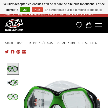
Veuillez accepter les cookies afin de rendre ce site plus fonctionnel Est-ce
correct?
Oui
Non
En savoir plus sur les témoins (cookies) »
LIVRAISON RAPIDE ET GRATUITE À PARTIR DE 100$ - FAST & FREE SHIPPING ON ORDERS
OVER $100 // LIQUIDATION HIVER 30% DE RABAIS - WINTER CLEARANCE 30% OFF
Liste de souhaits
Panier
Accueil
/
MASQUE DE PLONGÉE SCAUP AQUALUX LIME POUR ADULTES
Product image slideshow Items