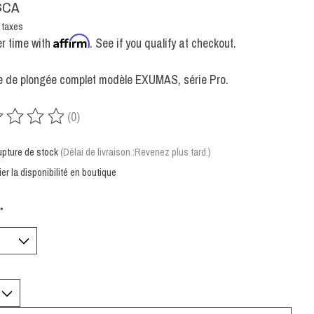
$CA
 taxes
Affirm
r time with
. See if you qualify at checkout.
 de plongée complet modèle EXUMAS, série Pro.
(0)
uit est évalué à
0
sur 5
upture de stock
(Délai de livraison :Revenez plus tard.)
ier la disponibilité en boutique
*