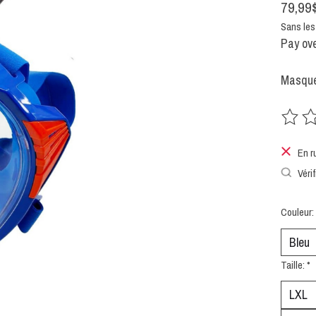
79,99
Sans les
Pay ove
Masque
Ce prod
En r
Vérif
Couleur:
Taille:
*