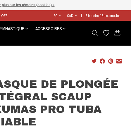
 plus sur les témoins (cookies) »
% OFF
FC
CAD
S’inscrire / Se connecter
GYMNASTIQUE
ACCESSOIRES
ASQUE DE PLONGÉE
NTÉGRAL SCAUP
XUMAS PRO TUBA
IABLE