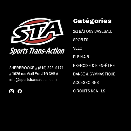
Catégories
2/1 BÂTONS BASEBALL
SPORTS
VÉLO
PLEIN AIR
EXERCISE & BIEN-ÊTRE
SHERBROOKE // (819) 823-9171
// 1626 rue Galt Est J1G 3H5 //
DANSE & GYMNASTIQUE
info@sportstransaction.com
ACCESSOIRES
CIRCUITS NSA - LS