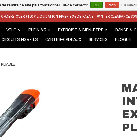
n de rendre ce site plus fonctionnel Est-ce correct?
Oui
Non
En savoir
N ORDERS OVER $100 // LIQUIDATION HIVER 30% DE RABAIS - WINTER CLEARANCE 30
VÉLO
PLEIN AIR
EXERCISE & BIEN-ÊTRE
DANSE & 
CIRCUITS NSA - LS
CARTES-CADEAUX
SERVICES
BLOGUE
PLIABLE
M
I
E
PL