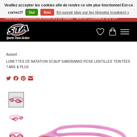
Veuillez accepter les cookies afin de rendre ce site plus fonctionnel Est-ce
correct?
Oui
Non
En savoir plus sur les témoins (cookies) »
LIVRAISON RAPIDE ET GRATUITE À PARTIR DE 100$ - FAST & FREE SHIPPING ON ORDERS
OVER $100 // LIQUIDATION HIVER 30% DE RABAIS - WINTER CLEARANCE 30% OFF
Liste de souhaits
Panier
Accueil
/
LUNETTES DE NATATION SCAUP SANDBANKS ROSE LENTILLES TEINTÉES
7 ANS & PLUS
Product image slideshow Items