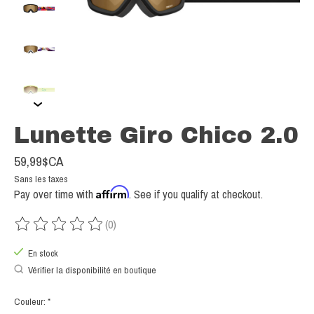
Lunette Giro Chico 2.0
59,99$CA
Sans les taxes
Affirm
Pay over time with
. See if you qualify at checkout.
(0)
Ce produit est évalué à
0
sur 5
En stock
Vérifier la disponibilité en boutique
Couleur:
*