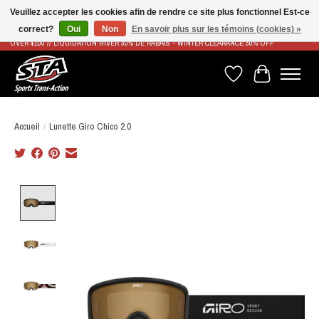
Veuillez accepter les cookies afin de rendre ce site plus fonctionnel Est-ce
correct?
Oui
Non
En savoir plus sur les témoins (cookies) »
LIVRAISON RAPIDE ET GRATUITE À PARTIR DE 100$ - FAST & FREE SHIPPING ON ORDERS
OVER $100 // LIQUIDATION HIVER 30% DE RABAIS - WINTER CLEARANCE 30% OFF
Liste de souhaits
Panier
Accueil
/
Lunette Giro Chico 2.0
Product image slideshow Items