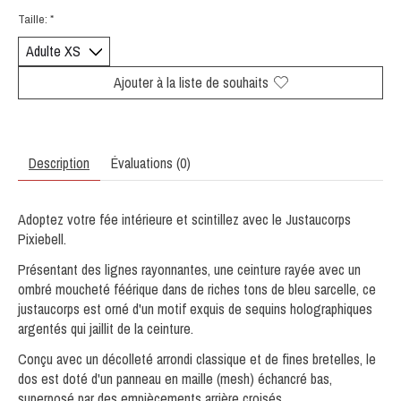
Taille:
*
Ajouter à la liste de souhaits
Description
Évaluations (0)
Adoptez votre fée intérieure et scintillez avec le Justaucorps
Pixiebell.
Présentant des
lignes rayonnantes
, une
ceinture rayée
avec un
ombré moucheté féérique
dans de riches tons de bleu sarcelle, ce
justaucorps est orné d'un motif exquis de
sequins holographiques
argentés
qui jaillit de la ceinture.
Conçu avec un
décolleté arrondi classique
et de fines bretelles, le
dos est doté d'un
panneau en maille (
mesh
) échancré bas
,
superposé par des
empiècements arrière croisés
.