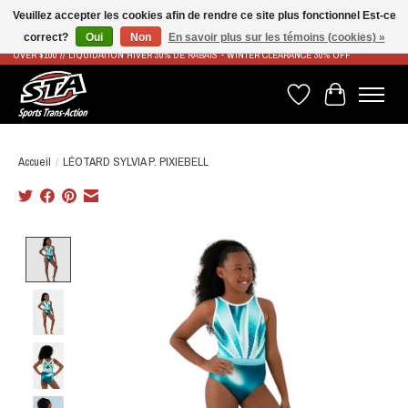
Veuillez accepter les cookies afin de rendre ce site plus fonctionnel Est-ce
correct?
Oui
Non
En savoir plus sur les témoins (cookies) »
LIVRAISON RAPIDE ET GRATUITE À PARTIR DE 100$ - FAST & FREE SHIPPING ON ORDERS
OVER $100 // LIQUIDATION HIVER 30% DE RABAIS - WINTER CLEARANCE 30% OFF
Liste de souhaits
Panier
Accueil
/
LÉOTARD SYLVIA P. PIXIEBELL
Product image slideshow Items