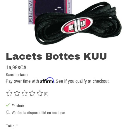
Lacets Bottes KUU
14,99$CA
Sans les taxes
Affirm
Pay over time with
. See if you qualify at checkout.
(0)
Ce produit est évalué à
0
sur 5
En stock
Vérifier la disponibilité en boutique
Taille:
*