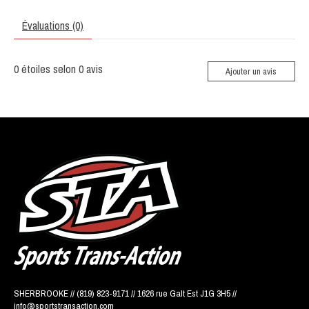
Évaluations (0)
0
étoiles selon
0
avis
Ajouter un avis
SHERBROOKE // (819) 823-9171 // 1626 rue Galt Est J1G 3H5 //
info@sportstransaction.com