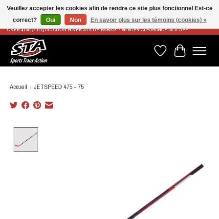
Veuillez accepter les cookies afin de rendre ce site plus fonctionnel Est-ce
correct?
Oui
Non
En savoir plus sur les témoins (cookies) »
LIVRAISON RAPIDE ET GRATUITE À PARTIR DE 100$ - FAST & FREE SHIPPING ON ORDERS
OVER $100 // LIQUIDATION HIVER 30% DE RABAIS - WINTER CLEARANCE 30% OFF
Liste de souhaits
Panier
Accueil
/
JETSPEED 475 - 75
Product image slideshow Items