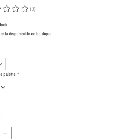
(0)
uit est évalué à
0
sur 5
tock
ier la disponibilité en boutique
e palette:
*
: