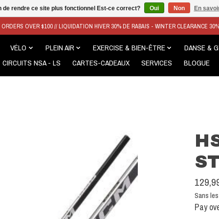
n de rendre ce site plus fonctionnel Est-ce correct?
Oui
Non
En savoir
N ORDERS OVER $100 // LIQUIDATION HIVER 30% DE RABAIS - WINTER CLEARANCE 30
VÉLO
PLEIN AIR
EXERCISE & BIEN-ÊTRE
DANSE & 
CIRCUITS NSA - LS
CARTES-CADEAUX
SERVICES
BLOGUE
HS
S
129,9
Sans les
Pay ove