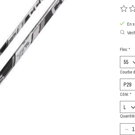
Ce prod
En s
Vérif
Flex:
*
Courbe d
Côté:
*
Quantité 