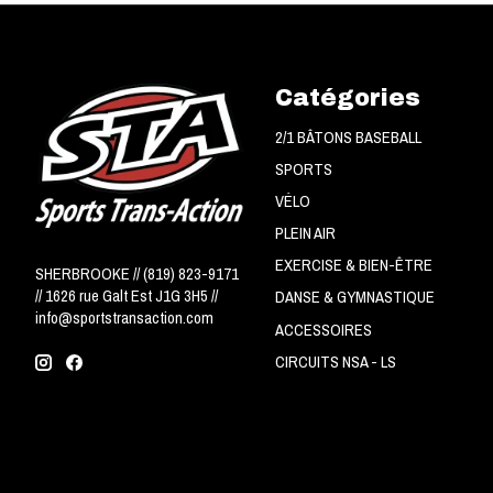
Catégories
2/1 BÂTONS BASEBALL
SPORTS
VÉLO
PLEIN AIR
EXERCISE & BIEN-ÊTRE
SHERBROOKE // (819) 823-9171
// 1626 rue Galt Est J1G 3H5 //
DANSE & GYMNASTIQUE
info@sportstransaction.com
ACCESSOIRES
CIRCUITS NSA - LS