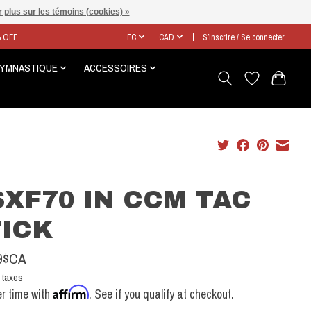
 plus sur les témoins (cookies) »
% OFF
FC
CAD
S’inscrire / Se connecter
GYMNASTIQUE
ACCESSOIRES
XF70 IN CCM TAC
TICK
9$CA
 taxes
Affirm
r time with
. See if you qualify at checkout.