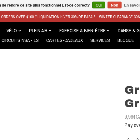
n de rendre ce site plus fonctionnel Est-ce correct?
Oui
Non
En savoir
N ORDERS OVER $100 // LIQUIDATION HIVER 30% DE RABAIS - WINTER CLEARANCE 30
VÉLO
PLEIN AIR
EXERCISE & BIEN-ÊTRE
DANSE & 
CIRCUITS NSA - LS
CARTES-CADEAUX
SERVICES
BLOGUE
Gr
Gr
9,99$C
Pay ove