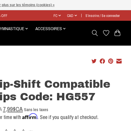
 plus sur les témoins (cookies) »
% OFF
FC
CAD
S’inscrire / Se connecter
GYMNASTIQUE
ACCESSOIRES
ip-Shift Compatible
ips Code: HG557
7,99$CA
A
Sans les taxes
Affirm
r time with
. See if you qualify at checkout.