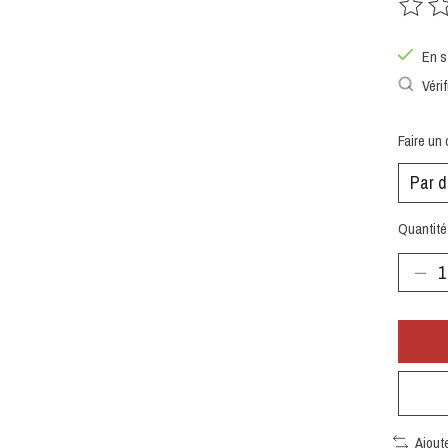
Ce prod
En s
Vérif
Faire un 
Quantité 
Ajout