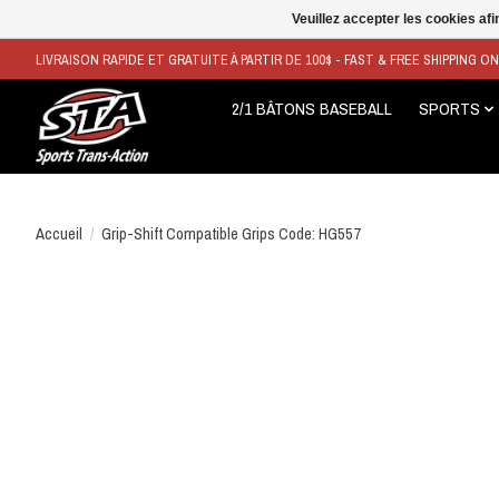
Veuillez accepter les cookies afi
LIVRAISON RAPIDE ET GRATUITE À PARTIR DE 100$ - FAST & FREE SHIPPING O
2/1 BÂTONS BASEBALL
SPORTS
Accueil
/
Grip-Shift Compatible Grips Code: HG557
Product image slideshow Items