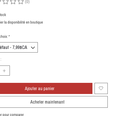
(0)
uit est évalué à
0
sur 5
tock
ier la disponibilité en boutique
choix:
*
:
Ajouter au panier
Acheter maintenant
er pour comparer